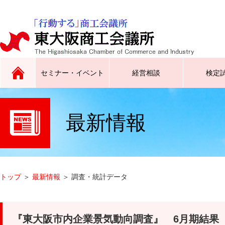
セミナー・イベント
経営相談
検定
最新情報
原産地証明、インボイス証明、
広告チラシ同封サービスなど
トップス東大阪／東大阪ラグビ
合同企業説明会、就職フェスタ
サイン証明、電子証明書
ーグッズ創生クラブなど
など
トップ
＞
最新情報
＞ 調査・統計データ
『東大阪市内企業景気動向調査』 6月期結果