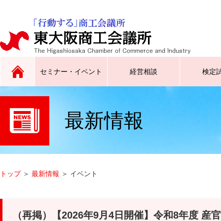
セミナー・イベント
経営相談
検定
最新情報
原産地証明、インボイス証明、
広告チラシ同封サービスなど
トップス東大阪／東大阪ラグビ
合同企業説明会、就職フェスタ
サイン証明、電子証明書
ーグッズ創生クラブなど
など
トップ
＞
最新情報
＞ イベント
（再掲）【2026年9月4日開催】令和8年度 