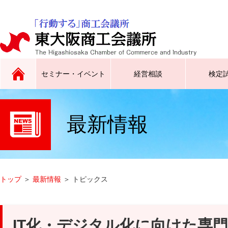
セミナー・イベント
経営相談
検定
最新情報
原産地証明、インボイス証明、
広告チラシ同封サービスなど
トップス東大阪／東大阪ラグビ
合同企業説明会、就職フェスタ
サイン証明、電子証明書
ーグッズ創生クラブなど
など
トップ
＞
最新情報
＞ トピックス
IT化・デジタル化に向けた専門