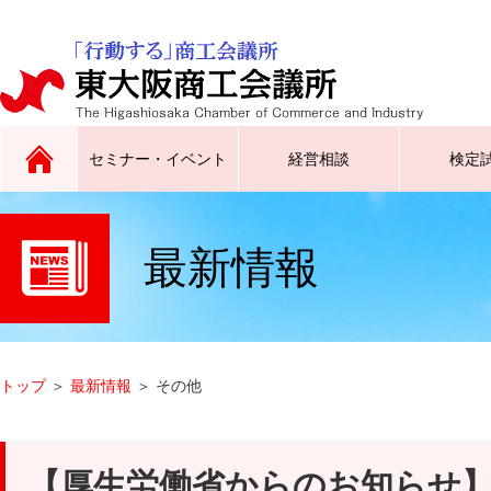
セミナー・イベント
経営相談
検定
最新情報
原産地証明、インボイス証明、
広告チラシ同封サービスなど
トップス東大阪／東大阪ラグビ
合同企業説明会、就職フェスタ
サイン証明、電子証明書
ーグッズ創生クラブなど
など
トップ
＞
最新情報
＞ その他
【厚生労働省からのお知らせ